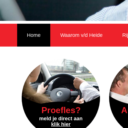
Home
Waarom v/d Heide
Ri
Proefles?
A
meld je direct aan
klik hier