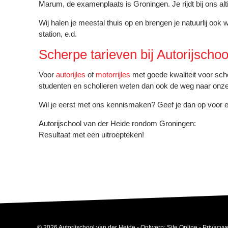
Marum, de examenplaats is Groningen. Je rijdt bij ons alti
Wij halen je meestal thuis op en brengen je natuurlij ook 
station, e.d.
Scherpe tarieven bij Autorijscho
Voor
autorijles
of
motorrijles
met goede kwaliteit voor sche
studenten en scholieren weten dan ook de weg naar onze 
Wil je eerst met ons kennismaken? Geef je dan op voor
Autorijschool van der Heide rondom Groningen:
Resultaat met een uitroepteken!
© 2026 Autorijschool van der Heide - Ontwerp:
Site Online
-
Privacyve