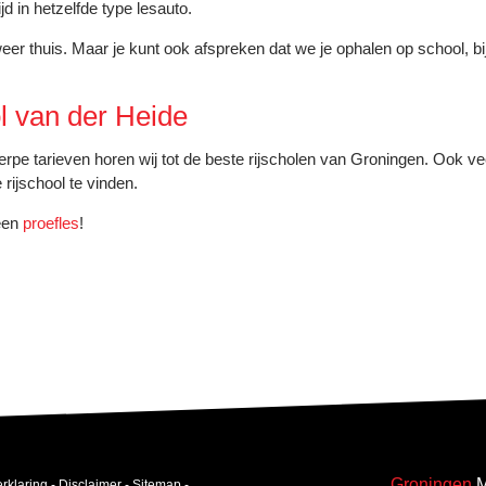
jd in hetzelfde type lesauto.
weer thuis. Maar je kunt ook afspreken dat we je ophalen op school, bi
ol van der Heide
rpe tarieven horen wij tot de beste rijscholen van Groningen. Ook ve
rijschool te vinden.
 een
proefles
!
Groningen
M
rklaring
-
Disclaimer
-
Sitemap
-