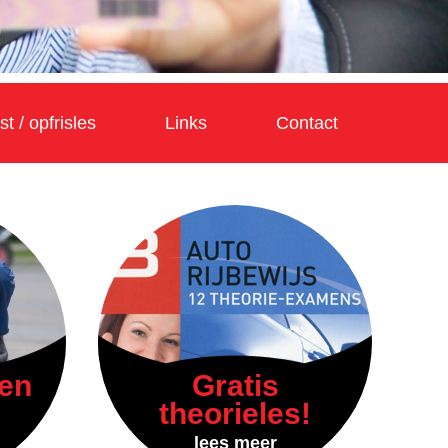
t / opfrisles
Links
Contact
sen
Gratis
theorieles!
lees meer