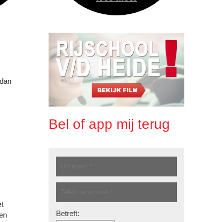
 dan
Bel of app mij terug
t
Betreft:
 en