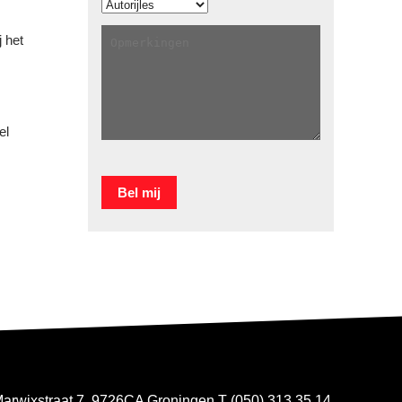
j het
el
arwixstraat 7, 9726CA Groningen T (050) 313 35 14