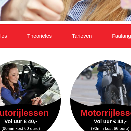
jles
Theorieles
Tarieven
Faalangs
utorijlessen
Motorrijles
Vol uur € 40,-
Vol uur € 44,-
(90min kost 60 euro)
(90min kost 66 euro)