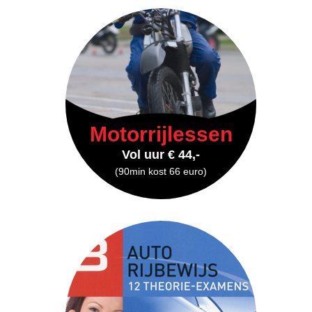
Motorrijlessen
Vol uur € 44,-
(90min kost 66 euro)